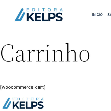
INÍCIO
S
Carrinho
[woocommerce_cart]